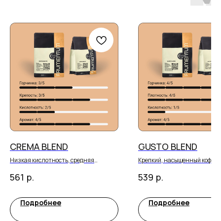
CREMA BLEND
GUSTO BLEND
Низкая кислотность, средняя
Крепкий, насыщенный кофе с
плотность,
тонизирующим эффектом ,
р.
р.
561
539
ароматная горчинка.
впослевкусии доминирует п
Во вкусе: Фундук, карамель, арахис,
горчинка.
шоколад
Во вкусе: Горький шоколад, сп
тёмный мёд
Подробнее
Подробнее