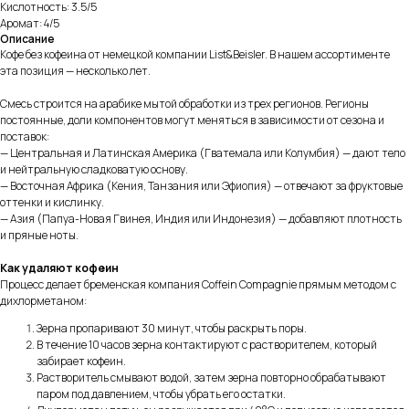
Кислотность: 3.5/5
Аромат: 4/5
Описание
Кофе без кофеина от немецкой компании List&Beisler. В нашем ассортименте
эта позиция — несколько лет.
Смесь строится на арабике мытой обработки из трех регионов. Регионы
постоянные, доли компонентов могут меняться в зависимости от сезона и
поставок:
— Центральная и Латинская Америка (Гватемала или Колумбия) — дают тело
и нейтральную сладковатую основу.
— Восточная Африка (Кения, Танзания или Эфиопия) — отвечают за фруктовые
оттенки и кислинку.
— Азия (Папуа-Новая Гвинея, Индия или Индонезия) — добавляют плотность
и пряные ноты.
Как удаляют кофеин
Процесс делает бременская компания Coffein Compagnie прямым методом с
дихлорметаном:
Зерна пропаривают 30 минут, чтобы раскрыть поры.
В течение 10 часов зерна контактируют с растворителем, который
забирает кофеин.
Растворитель смывают водой, затем зерна повторно обрабатывают
паром под давлением, чтобы убрать его остатки.