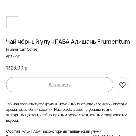
Чай чёрный улун ГАБА Алишань Frumentum
Frumentum Coffee
Артикул:
1323,00
р.
В корзину
Темная россыпь туго скрученных чайных листьев с черенками окутана
ароматом хлебной корочки. Настой обладает глубоким темно-
янтарным цветом, хлебно-пряным ароматом и нежным сладковатым
вкусом.
Состав:
улун ГАБА (высокогорный тайваньский улун)