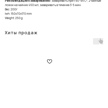
Рекомендации к завариванию:
заваривать при t 90-95 C°, 2 чайные
ложки на чайник 450 мл, заваривать в течение 3-5 мин.
Вес: 200г
lwh: 150x70x170 mm
Weight: 250 g
Хиты продаж