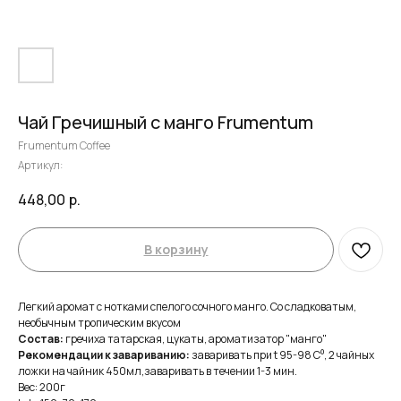
Чай Гречишный с манго Frumentum
Frumentum Coffee
Артикул:
448,00
р.
В корзину
Легкий аромат с нотками спелого сочного манго. Со сладковатым,
необычным тропическим вкусом
Состав:
гречиха татарская, цукаты, ароматизатор "манго"
Рекомендации к завариванию:
заваривать при t 95-98 С⁰, 2 чайных
ложки на чайник 450мл,заваривать в течении 1-3 мин.
Вес: 200г